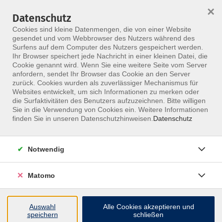
×
Datenschutz
Menü
Cookies sind kleine Datenmengen, die von einer Website
gesendet und vom Webbrowser des Nutzers während des
Surfens auf dem Computer des Nutzers gespeichert werden.
Ihr Browser speichert jede Nachricht in einer kleinen Datei, die
Skip to main content
Cookie genannt wird. Wenn Sie eine weitere Seite vom Server
anfordern, sendet Ihr Browser das Cookie an den Server
zurück. Cookies wurden als zuverlässiger Mechanismus für
Lehrteam Medical Yoga
Websites entwickelt, um sich Informationen zu merken oder
Academy
die Surfaktivitäten des Benutzers aufzuzeichnen. Bitte willigen
Sie in die Verwendung von Cookies ein. Weitere Informationen
finden Sie in unseren Datenschutzhinweisen.
Datenschutz
Notwendig
0 Kurse
Matomo
zurück zu Referenten
Auswahl
Alle Cookies akzeptieren und
speichern
schließen