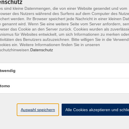
enschutz
s sind kleine Datenmengen, die von einer Website gesendet und vom
owser des Nutzers während des Surfens auf dem Computer des Nutze
chert werden. Ihr Browser speichert jede Nachricht in einer kleinen Dat
 genannt wird. Wenn Sie eine weitere Seite vom Server anfordern, se
ssenen Vertrag *
owser das Cookie an den Server zurück. Cookies wurden als zuverlässi
ismus für Websites entwickelt, um sich Informationen zu merken oder
tivitäten des Benutzers aufzuzeichnen. Bitte willigen Sie in die Verwen
okies ein. Weitere Informationen finden Sie in unseren
schutzhinweisen.
Datenschutz
twendig
tomo
Auswahl speichern
Alle Cookies akzeptieren und schl
MFZ LEIPZIG
GMBH & CO KG