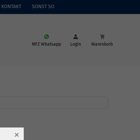
KONTAKT
SONST SO
MFZ Whatsapp
Login
Warenkorb
×