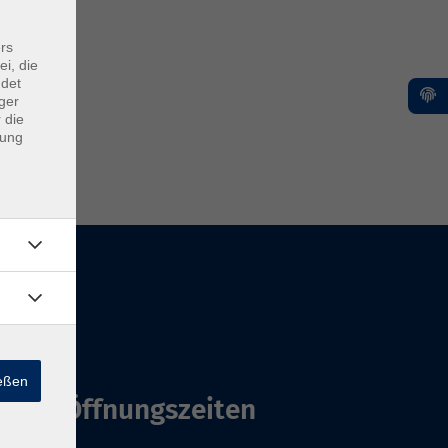
rs
ei, die
ndet
ger
 die
dung
ießen
Öffnungszeiten