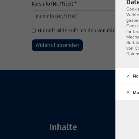
Dat
Kursinfo (Nr./Titel) *
Cookie
Webbr
gespei
Cookie
Hiermit widerrufe ich den von mir abgeschlo
Ihr Br
Mechan
Surfak
Widerruf absenden
von Co
Daten
No
Ma
Inhalte