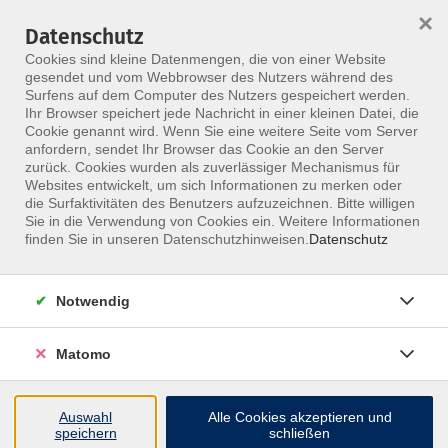
×
Datenschutz
Menü
Cookies sind kleine Datenmengen, die von einer Website
gesendet und vom Webbrowser des Nutzers während des
Surfens auf dem Computer des Nutzers gespeichert werden.
Ihr Browser speichert jede Nachricht in einer kleinen Datei, die
Skip to main content
Cookie genannt wird. Wenn Sie eine weitere Seite vom Server
anfordern, sendet Ihr Browser das Cookie an den Server
zurück. Cookies wurden als zuverlässiger Mechanismus für
Websites entwickelt, um sich Informationen zu merken oder
die Surfaktivitäten des Benutzers aufzuzeichnen. Bitte willigen
Sie in die Verwendung von Cookies ein. Weitere Informationen
finden Sie in unseren Datenschutzhinweisen.
Datenschutz
Notwendig
Viszerale Techniken
Hals, Thorax, Diaphragma und Subdiaphragmale
Matomo
Organe
Dieser Kurs ist als Online-oder Präsenzvariante
Auswahl
Alle Cookies akzeptieren und
speichern
schließen
buchbar.