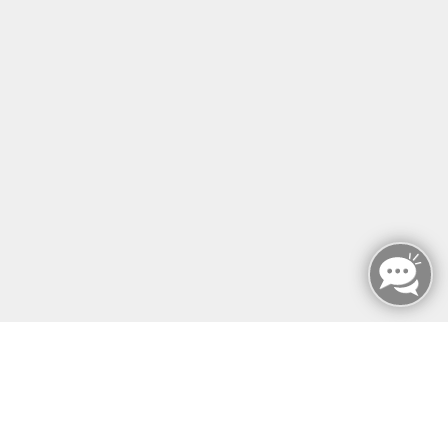
04109 Leipzig
info@mfz-leipzig.de
Tel: +49 (0)341 96 25 473
Fax: +49 (0)341 96 25 357
Öffnungszeiten
Montag - Sonntag
von: 08:00 - 18:00 Uhr
AGB`s
Datenschutzerklärung
Impressum