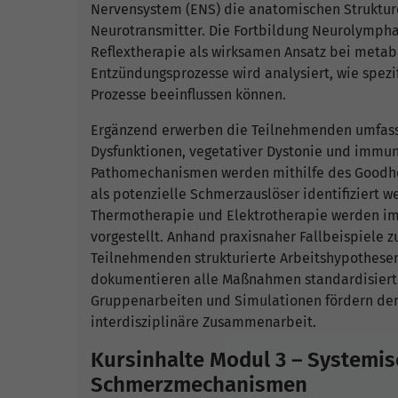
Nervensystem (ENS) die anatomischen Struktur
Neurotransmitter. Die Fortbildung Neurolympha
Reflextherapie als wirksamen Ansatz bei meta
Entzündungsprozesse wird analysiert, wie spez
Prozesse beeinflussen können.
Ergänzend erwerben die Teilnehmenden umfass
Dysfunktionen, vegetativer Dystonie und immun
Pathomechanismen werden mithilfe des Goodhe
als potenzielle Schmerzauslöser identifiziert 
Thermotherapie und Elektrotherapie werden im 
vorgestellt. Anhand praxisnaher Fallbeispiele
Teilnehmenden strukturierte Arbeitshypothese
dokumentieren alle Maßnahmen standardisiert 
Gruppenarbeiten und Simulationen fördern den
interdisziplinäre Zusammenarbeit.
Kursinhalte Modul 3 – Systemi
Schmerzmechanismen