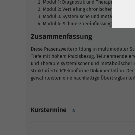
Modul 1: Diagnostik und Therapie akuter
Modul 2: Vertiefung chronischer Schmerzp
Modul 3: Systemische und metabolische
Modul 4: Schmerzbeeinflussung in der Tr
Zusammenfassung
Diese Präsenzweiterbildung in multimodaler S
Tiefe mit hohem Praxisbezug. Teilnehmende erw
und Therapie systemischer und metabolischer
strukturierte ICF-konforme Dokumentation. Der
gewährleisten eine nachhaltige Übertragbarkeit
Kurstermine
4