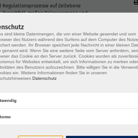
 Regulationsprozesse auf Zellebene
, Zwerchfell, großen Drüsenorganen und
enschutz
e, Physiologie, Regulationsmechanismen und
s sind kleine Datenmengen, die von einer Website gesendet und vom
owser des Nutzers während des Surfens auf dem Computer des Nutze
lischer Prozesse: Neurolymphatische
chert werden. Ihr Browser speichert jede Nachricht in einer kleinen Dat
 genannt wird. Wenn Sie eine weitere Seite vom Server anfordern, se
owser das Cookie an den Server zurück. Cookies wurden als zuverlässi
unktionen, vegetative Dystonie (Stress) und
ismus für Websites entwickelt, um sich Informationen zu merken oder
tivitäten des Benutzers aufzuzeichnen. Bitte willigen Sie in die Verwen
rt-Punkte, Myotome als Schmerzauslöser
okies ein. Weitere Informationen finden Sie in unseren
schutzhinweisen.
Datenschutz
ewählter Nahrungsbestandteile auf entzündliche
herapie und Elektrotherapie mit
twendig
yndrome: Arbeitshypothesen, Befundungen und
tomo
bau