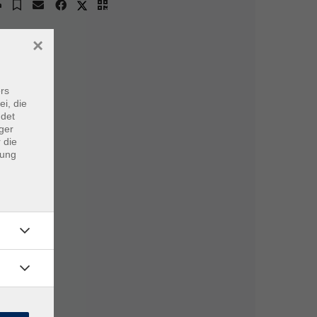
×
rs
ei, die
ndet
ger
 die
dung