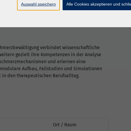
 Schmerzprozesse
Auswahl speichern
Alle Cookies akzeptieren und schl
rozesse
 Schmerzmechanismen
aumabewältigung
chmerzbewältigung verbindet wissenschaftliche
eitern gezielt ihre Kompetenzen in der Analyse
 Schmerzmechanismen und erlernen eine
 modulare Aufbau, Fallstudien und Simulationen
 in den therapeutischen Berufsalltag.
Ort / Raum