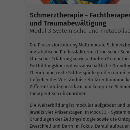
Schmerztherapie - Fachtherape
und Traumabewältigung
Modul 3 Systemische und metabolis
Die Präsenzfortbildung Multimodale Schmerzbew
metabolische Einflussfaktoren chronischer Sch
klinischer Erfahrung sowie aktuellen Erkenntni
Fortbildungskonzept wissenschaftliche Grundla
Theorie und reale Fallbeispiele greifen dabei 
tiefgehendes Verständnis zellulärer Kommunik
Differenzialdiagnostik an, um komplexe Schme
therapeutisch einzuordnen.
Die Weiterbildung ist modular aufgebaut und 
jeweils vier Präsenztagen. In Modul 3 – Syste
Grundlagen der Zellphysiologie sowie die Onto
Zwerchfell und Darm im Fokus. Darauf aufbaue