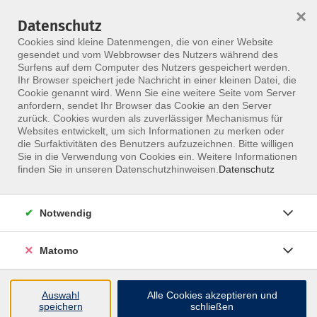
×
Datenschutz
Menü
Cookies sind kleine Datenmengen, die von einer Website
gesendet und vom Webbrowser des Nutzers während des
Surfens auf dem Computer des Nutzers gespeichert werden.
Ihr Browser speichert jede Nachricht in einer kleinen Datei, die
Skip to main content
Cookie genannt wird. Wenn Sie eine weitere Seite vom Server
anfordern, sendet Ihr Browser das Cookie an den Server
zurück. Cookies wurden als zuverlässiger Mechanismus für
Websites entwickelt, um sich Informationen zu merken oder
die Surfaktivitäten des Benutzers aufzuzeichnen. Bitte willigen
Sie in die Verwendung von Cookies ein. Weitere Informationen
finden Sie in unseren Datenschutzhinweisen.
Datenschutz
Notwendig
Kindertherapie nach N.A.P.
Online-Seminar
Matomo
Inhalte:
Auswahl
Alle Cookies akzeptieren und
Grundlagen der N.A.P. Therapie und motorische
speichern
schließen