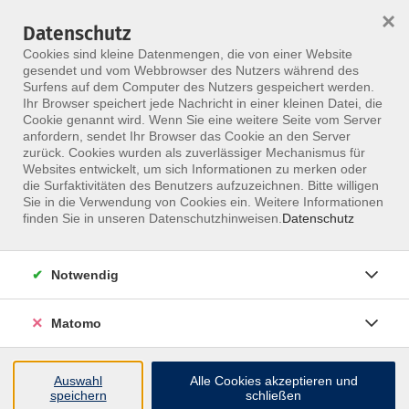
×
Datenschutz
Menü
Cookies sind kleine Datenmengen, die von einer Website
gesendet und vom Webbrowser des Nutzers während des
Surfens auf dem Computer des Nutzers gespeichert werden.
Ihr Browser speichert jede Nachricht in einer kleinen Datei, die
Skip to main content
Cookie genannt wird. Wenn Sie eine weitere Seite vom Server
anfordern, sendet Ihr Browser das Cookie an den Server
zurück. Cookies wurden als zuverlässiger Mechanismus für
Websites entwickelt, um sich Informationen zu merken oder
die Surfaktivitäten des Benutzers aufzuzeichnen. Bitte willigen
Sie in die Verwendung von Cookies ein. Weitere Informationen
finden Sie in unseren Datenschutzhinweisen.
Datenschutz
Notwendig
Functional Training Movement Aufbaukurs
Matomo
Im Aufbaukurs der Functional Movement Ausbildung
erwirbst du das komplette Rüstzeug, um funktionelle
Bewegungen gezielt zu analysieren, zu korrigieren
Auswahl
Alle Cookies akzeptieren und
speichern
schließen
und durch Training nachhaltig zu verbessern.