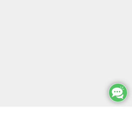
HEILPRAKTIKER
E-LEARNINGS
KONTAKT
SONST SO
MFZ LEIPZIG GMBH & CO KG
MFZ LEIPZIG GMBH & CO KG
Alter Amtshof 2-4
04109 Leipzig
info@mfz-leipzig.de
Tel: +49 (0)341 96 25 473
Fax: +49 (0)341 96 25 357