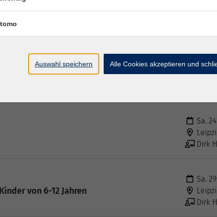
So. 07
Leipzi
tomo
Dirk H
Do. 18
Auswahl speichern
Alle Cookies akzeptieren und schl
Onlin
u unterstützen
Dirk H
Sa. 24
Leipzi
Dirk H
Sa. 29
Kinder von 6-12 Jahren
Leipzi
Dirk H