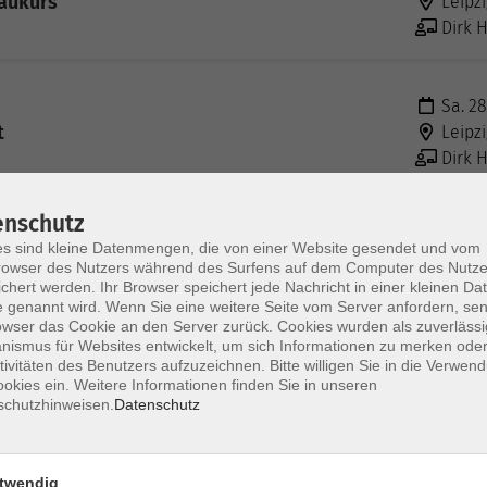
baukurs
Leipzi
Dirk H
Sa. 28
t
Leipzi
Dirk H
enschutz
Di. 23
s sind kleine Datenmengen, die von einer Website gesendet und vom
Onlin
owser des Nutzers während des Surfens auf dem Computer des Nutze
chert werden. Ihr Browser speichert jede Nachricht in einer kleinen Dat
Dirk H
 genannt wird. Wenn Sie eine weitere Seite vom Server anfordern, se
owser das Cookie an den Server zurück. Cookies wurden als zuverlässi
ismus für Websites entwickelt, um sich Informationen zu merken oder
tivitäten des Benutzers aufzuzeichnen. Bitte willigen Sie in die Verwen
Sa. 06
okies ein. Weitere Informationen finden Sie in unseren
d Stabilisation
Leipzi
schutzhinweisen.
Datenschutz
Dirk H
twendig