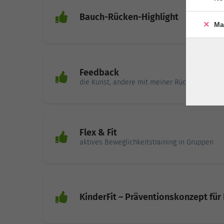
Bauch-Rücken-Highlight
Ma
Feedback
die Kunst, andere mit meiner Rückmeldung z
Flex & Fit
aktives Beweglichkeitstraining in Gruppen
KinderFit – Präventionskonzept für 