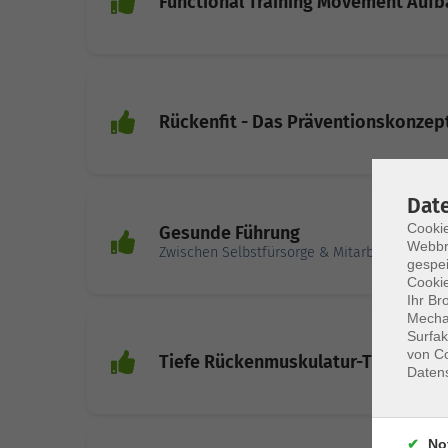
Functional Training Movement Auf
Rückenfit - Das Präventionskonzep
Dat
Cookie
Gesunde Führung
Webbr
Zwischen Selbstfürsorge & Mitarbeiter-Coach
gespei
Cookie
Ihr Br
Mechan
Surfak
von Co
Tiefe Rückenmuskulatur-Training un
Daten
No