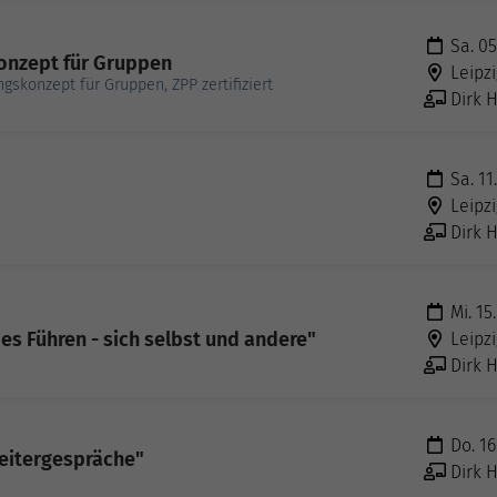
Sa. 05
konzept für Gruppen
Leipzi
gskonzept für Gruppen, ZPP zertifiziert
Dirk H
Sa. 11
Leipzi
Dirk H
Mi. 15
es Führen - sich selbst und andere"
Leipzi
Dirk H
Do. 16
beitergespräche"
Dirk H