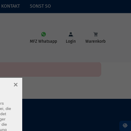
KONTAKT
SONST SO
MFZ Whatsapp
Login
Warenkorb
×
rs
ei, die
ndet
ger
 die
dung