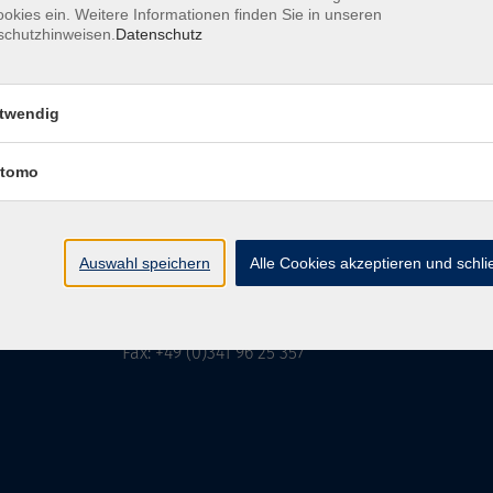
okies ein. Weitere Informationen finden Sie in unseren
schutzhinweisen.
Datenschutz
MFZ LEIPZIG
GMBH & CO KG
twendig
tomo
MFZ LEIPZIG GMBH & CO KG
Alter Amtshof 2-4
04109 Leipzig
Auswahl speichern
Alle Cookies akzeptieren und schl
info@mfz-leipzig.de
Tel: +49 (0)341 96 25 473
Fax: +49 (0)341 96 25 357