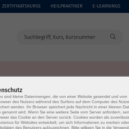
ZERTIFIKATSKURSE
HEILPRAKTIKER
E-LEARNINGS
enschutz
s sind kleine Datenmengen, die von einer Website gesendet und vom
owser des Nutzers während des Surfens auf dem Computer des Nutze
chert werden. Ihr Browser speichert jede Nachricht in einer kleinen Dat
 genannt wird. Wenn Sie eine weitere Seite vom Server anfordern, se
owser das Cookie an den Server zurück. Cookies wurden als zuverlässi
ismus für Websites entwickelt, um sich Informationen zu merken oder
tivitäten des Benutzers aufzuzeichnen. Bitte willigen Sie in die Verwen