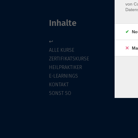
von Co
Daten
Inhalte
No
↩
Ma
ALLE KURSE
ZERTIFIKATSKURSE
HEILPRAKTIKER
E-LEARNINGS
KONTAKT
SONST SO