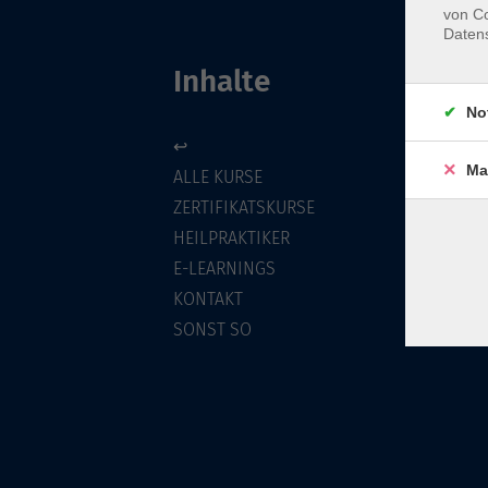
von Co
Daten
Inhalte
No
↩
Ma
ALLE KURSE
ZERTIFIKATSKURSE
HEILPRAKTIKER
E-LEARNINGS
KONTAKT
SONST SO