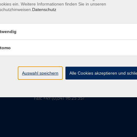
okies ein. Weitere Informationen finden Sie in unseren
schutzhinweisen.
Datenschutz
MFZ LEIPZIG
GMBH & CO KG
twendig
tomo
MFZ LEIPZIG GMBH & CO KG
Alter Amtshof 2-4
04109 Leipzig
Auswahl speichern
Alle Cookies akzeptieren und schl
info@mfz-leipzig.de
Tel: +49 (0)341 96 25 473
Fax: +49 (0)341 96 25 357