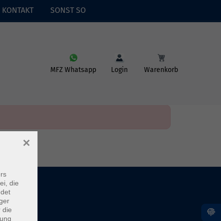
KONTAKT
SONST SO
MFZ Whatsapp
Login
Warenkorb
×
rs
ei, die
ndet
ger
 die
dung