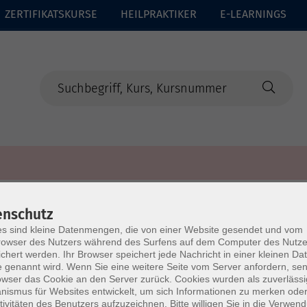
ZERTIFIKATSKURSE
HEILPRAKTIKER
E-LEARNINGS
enschutz
s sind kleine Datenmengen, die von einer Website gesendet und vom
owser des Nutzers während des Surfens auf dem Computer des Nutze
chert werden. Ihr Browser speichert jede Nachricht in einer kleinen Dat
 genannt wird. Wenn Sie eine weitere Seite vom Server anfordern, se
owser das Cookie an den Server zurück. Cookies wurden als zuverlässi
ismus für Websites entwickelt, um sich Informationen zu merken oder
tivitäten des Benutzers aufzuzeichnen. Bitte willigen Sie in die Verwen