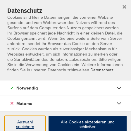
×
Datenschutz
Menü
Cookies sind kleine Datenmengen, die von einer Website
gesendet und vom Webbrowser des Nutzers während des
Surfens auf dem Computer des Nutzers gespeichert werden.
Ihr Browser speichert jede Nachricht in einer kleinen Datei, die
Skip to main content
Cookie genannt wird. Wenn Sie eine weitere Seite vom Server
anfordern, sendet Ihr Browser das Cookie an den Server
Der Kurs konnte nicht gefunden werden.
zurück. Cookies wurden als zuverlässiger Mechanismus für
Websites entwickelt, um sich Informationen zu merken oder
die Surfaktivitäten des Benutzers aufzuzeichnen. Bitte willigen
Sie in die Verwendung von Cookies ein. Weitere Informationen
finden Sie in unseren Datenschutzhinweisen.
Datenschutz
Notwendig
Inhalte
Matomo
↩
Auswahl
Alle Cookies akzeptieren und
ALLE KURSE
speichern
schließen