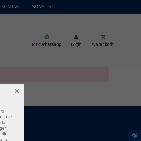
KONTAKT
SONST SO
MFZ Whatsapp
Login
Warenkorb
×
rs
ei, die
ndet
ger
 die
dung