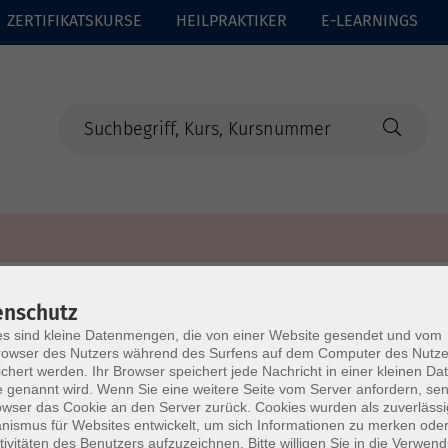
ZERTIFIKATSKURSE
HEILPRAKTIKER
E-LEARNINGS
enschutz
s sind kleine Datenmengen, die von einer Website gesendet und vom
owser des Nutzers während des Surfens auf dem Computer des Nutze
chert werden. Ihr Browser speichert jede Nachricht in einer kleinen Dat
 genannt wird. Wenn Sie eine weitere Seite vom Server anfordern, se
owser das Cookie an den Server zurück. Cookies wurden als zuverlässi
ismus für Websites entwickelt, um sich Informationen zu merken oder
tivitäten des Benutzers aufzuzeichnen. Bitte willigen Sie in die Verwen