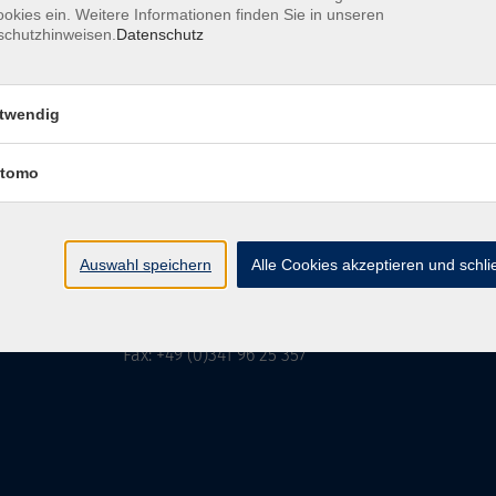
okies ein. Weitere Informationen finden Sie in unseren
schutzhinweisen.
Datenschutz
MFZ LEIPZIG
GMBH & CO KG
twendig
tomo
MFZ LEIPZIG GMBH & CO KG
Alter Amtshof 2-4
04109 Leipzig
Auswahl speichern
Alle Cookies akzeptieren und schl
info@mfz-leipzig.de
Tel: +49 (0)341 96 25 473
Fax: +49 (0)341 96 25 357