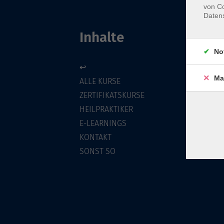
von Co
Daten
Inhalte
No
↩
Ma
ALLE KURSE
ZERTIFIKATSKURSE
HEILPRAKTIKER
E-LEARNINGS
KONTAKT
SONST SO