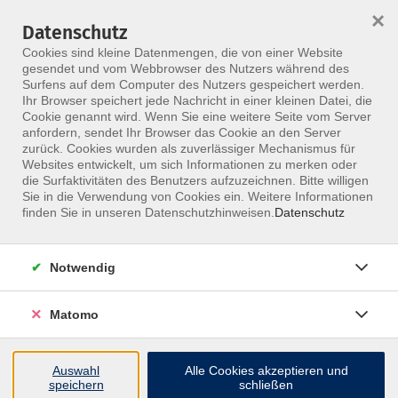
×
Datenschutz
Menü
Cookies sind kleine Datenmengen, die von einer Website
gesendet und vom Webbrowser des Nutzers während des
Surfens auf dem Computer des Nutzers gespeichert werden.
Ihr Browser speichert jede Nachricht in einer kleinen Datei, die
Skip to main content
Cookie genannt wird. Wenn Sie eine weitere Seite vom Server
anfordern, sendet Ihr Browser das Cookie an den Server
Der Kurs konnte nicht gefunden werden.
zurück. Cookies wurden als zuverlässiger Mechanismus für
Websites entwickelt, um sich Informationen zu merken oder
die Surfaktivitäten des Benutzers aufzuzeichnen. Bitte willigen
Sie in die Verwendung von Cookies ein. Weitere Informationen
finden Sie in unseren Datenschutzhinweisen.
Datenschutz
Notwendig
Inhalte
Matomo
↩
Auswahl
Alle Cookies akzeptieren und
ALLE KURSE
speichern
schließen