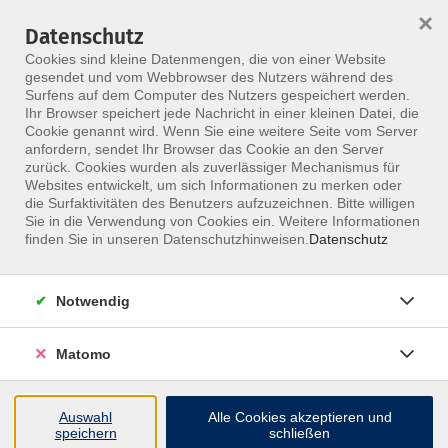
×
Datenschutz
Menü
Cookies sind kleine Datenmengen, die von einer Website
gesendet und vom Webbrowser des Nutzers während des
Surfens auf dem Computer des Nutzers gespeichert werden.
Ihr Browser speichert jede Nachricht in einer kleinen Datei, die
Skip to main content
Cookie genannt wird. Wenn Sie eine weitere Seite vom Server
anfordern, sendet Ihr Browser das Cookie an den Server
zurück. Cookies wurden als zuverlässiger Mechanismus für
Websites entwickelt, um sich Informationen zu merken oder
die Surfaktivitäten des Benutzers aufzuzeichnen. Bitte willigen
A
B
C
D
E
F
G
H
I
Sie in die Verwendung von Cookies ein. Weitere Informationen
finden Sie in unseren Datenschutzhinweisen.
Datenschutz
J
K
L
M
N
O
P
R
S
Notwendig
T
U
V
W
Z
A
Matomo
Arbeitsgemeinschaft Prävention im ZVK e.V., Michael
Auswahl
Alle Cookies akzeptieren und
Finder
speichern
schließen