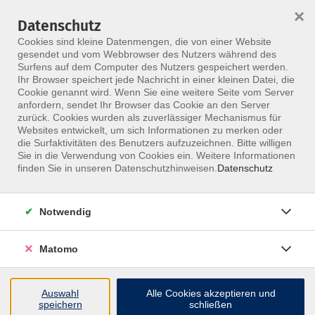
×
Datenschutz
Menü
Cookies sind kleine Datenmengen, die von einer Website
gesendet und vom Webbrowser des Nutzers während des
Surfens auf dem Computer des Nutzers gespeichert werden.
Ihr Browser speichert jede Nachricht in einer kleinen Datei, die
Skip to main content
Cookie genannt wird. Wenn Sie eine weitere Seite vom Server
Sinai, Alexandra
anfordern, sendet Ihr Browser das Cookie an den Server
zurück. Cookies wurden als zuverlässiger Mechanismus für
Websites entwickelt, um sich Informationen zu merken oder
die Surfaktivitäten des Benutzers aufzuzeichnen. Bitte willigen
Sie in die Verwendung von Cookies ein. Weitere Informationen
Physiotherapeutische Befunderhebung bei
finden Sie in unseren Datenschutzhinweisen.
Datenschutz
Säuglingen und Kleinkindern
strukturiert, alltagsnah und evidenzbasiert
Sa. 15.08.2026 10:00
Notwendig
Leipzig
Alexandra Sinai
Matomo
Auswahl
Alle Cookies akzeptieren und
speichern
schließen
Babymassage - Massage von Anfang an