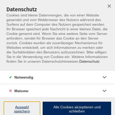
×
Datenschutz
Menü
Cookies sind kleine Datenmengen, die von einer Website
gesendet und vom Webbrowser des Nutzers während des
Surfens auf dem Computer des Nutzers gespeichert werden.
Ihr Browser speichert jede Nachricht in einer kleinen Datei, die
Skip to main content
Cookie genannt wird. Wenn Sie eine weitere Seite vom Server
Wannack, Rainer
anfordern, sendet Ihr Browser das Cookie an den Server
zurück. Cookies wurden als zuverlässiger Mechanismus für
Websites entwickelt, um sich Informationen zu merken oder
die Surfaktivitäten des Benutzers aufzuzeichnen. Bitte willigen
Sie in die Verwendung von Cookies ein. Weitere Informationen
Vagus-Therapie
finden Sie in unseren Datenschutzhinweisen.
Datenschutz
Fr. 11.12.2026 13:00
Leipzig
Notwendig
Rainer Wannack
Matomo
Vagus-Therapie
Auswahl
Alle Cookies akzeptieren und
speichern
schließen