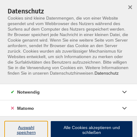
×
Datenschutz
Menü
Cookies sind kleine Datenmengen, die von einer Website
gesendet und vom Webbrowser des Nutzers während des
Surfens auf dem Computer des Nutzers gespeichert werden.
Ihr Browser speichert jede Nachricht in einer kleinen Datei, die
Skip to main content
Cookie genannt wird. Wenn Sie eine weitere Seite vom Server
anfordern, sendet Ihr Browser das Cookie an den Server
Der Kurs konnte nicht gefunden werden.
zurück. Cookies wurden als zuverlässiger Mechanismus für
Websites entwickelt, um sich Informationen zu merken oder
die Surfaktivitäten des Benutzers aufzuzeichnen. Bitte willigen
Sie in die Verwendung von Cookies ein. Weitere Informationen
finden Sie in unseren Datenschutzhinweisen.
Datenschutz
Notwendig
Inhalte
Matomo
↩
Auswahl
Alle Cookies akzeptieren und
ALLE KURSE
speichern
schließen