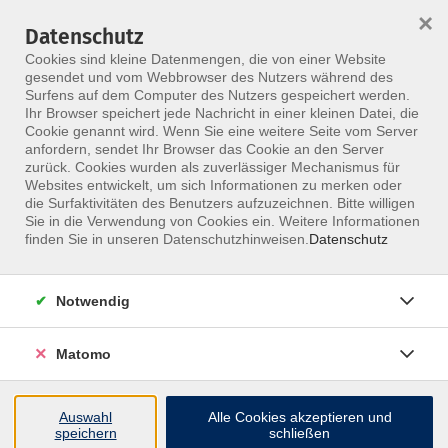
×
Datenschutz
Menü
Cookies sind kleine Datenmengen, die von einer Website
gesendet und vom Webbrowser des Nutzers während des
Surfens auf dem Computer des Nutzers gespeichert werden.
Ihr Browser speichert jede Nachricht in einer kleinen Datei, die
Skip to main content
Cookie genannt wird. Wenn Sie eine weitere Seite vom Server
anfordern, sendet Ihr Browser das Cookie an den Server
zurück. Cookies wurden als zuverlässiger Mechanismus für
Websites entwickelt, um sich Informationen zu merken oder
die Surfaktivitäten des Benutzers aufzuzeichnen. Bitte willigen
Sie in die Verwendung von Cookies ein. Weitere Informationen
finden Sie in unseren Datenschutzhinweisen.
Datenschutz
Notwendig
Spiraldynamik® 3D-Skoliosetherapie
Matomo
Die alternierende dreidimensionale spiralige
Verschraubung des Stammes ist die Grundlage des
koordinierten Ganges.
Auswahl
Alle Cookies akzeptieren und
speichern
schließen