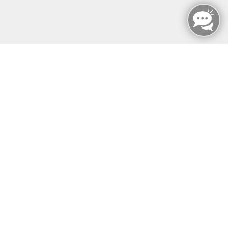
MFZ LEIPZIG GMBH & CO KG
MFZ LEIPZIG GMBH & CO KG
Alter Amtshof 2-4
04109 Leipzig
info@mfz-leipzig.de
Tel: +49 (0)341 96 25 473
Fax: +49 (0)341 96 25 357
Öffnungszeiten
Montag - Sonntag