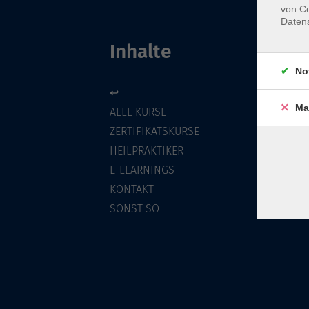
von Co
Daten
Inhalte
No
↩
Ma
ALLE KURSE
ZERTIFIKATSKURSE
HEILPRAKTIKER
E-LEARNINGS
KONTAKT
SONST SO