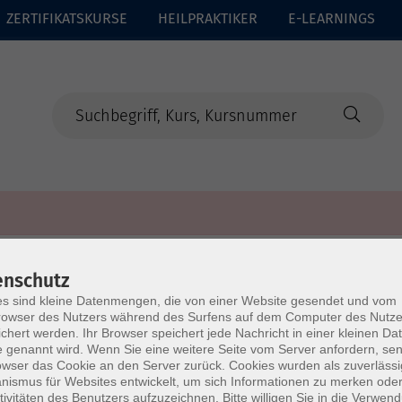
ZERTIFIKATSKURSE
HEILPRAKTIKER
E-LEARNINGS
enschutz
s sind kleine Datenmengen, die von einer Website gesendet und vom
owser des Nutzers während des Surfens auf dem Computer des Nutze
chert werden. Ihr Browser speichert jede Nachricht in einer kleinen Dat
 genannt wird. Wenn Sie eine weitere Seite vom Server anfordern, se
owser das Cookie an den Server zurück. Cookies wurden als zuverlässi
ismus für Websites entwickelt, um sich Informationen zu merken oder
tivitäten des Benutzers aufzuzeichnen. Bitte willigen Sie in die Verwen