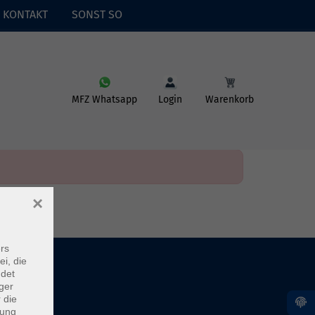
KONTAKT
SONST SO
MFZ Whatsapp
Login
Warenkorb
×
rs
ei, die
ndet
ger
 die
dung