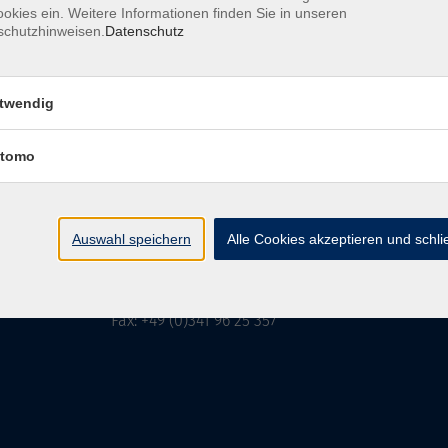
okies ein. Weitere Informationen finden Sie in unseren
schutzhinweisen.
Datenschutz
MFZ LEIPZIG
GMBH & CO KG
twendig
tomo
MFZ LEIPZIG GMBH & CO KG
Alter Amtshof 2-4
04109 Leipzig
Auswahl speichern
Alle Cookies akzeptieren und schl
info@mfz-leipzig.de
Tel: +49 (0)341 96 25 473
Fax: +49 (0)341 96 25 357