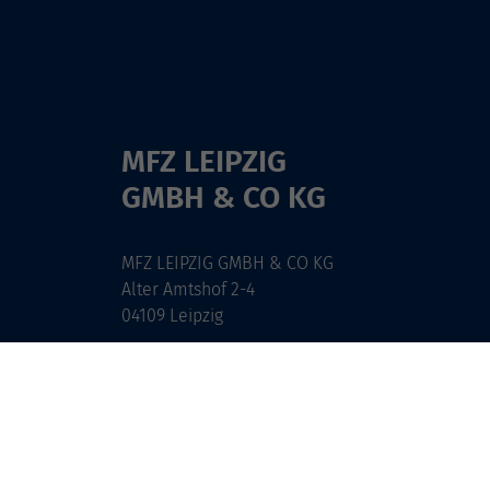
MFZ LEIPZIG
GMBH & CO KG
MFZ LEIPZIG GMBH & CO KG
Alter Amtshof 2-4
04109 Leipzig
info@mfz-leipzig.de
Tel: +49 (0)341 96 25 473
Fax: +49 (0)341 96 25 357