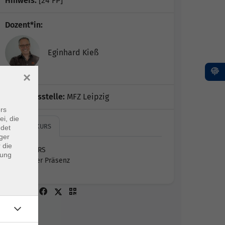
Hinweis:
[24 FP]
Dozent*in:
Eginhard Kieß
×
Geschäftsstelle:
MFZ Leipzig
rs
ei, die
HYBRIDKURS
ndet
ger
 die
HYBRIDKURS
dung
Online oder Präsenz