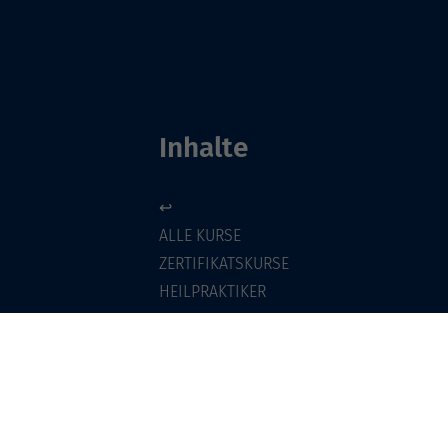
Inhalte
↩
ALLE KURSE
ZERTIFIKATSKURSE
HEILPRAKTIKER
E-LEARNINGS
KONTAKT
SONST SO