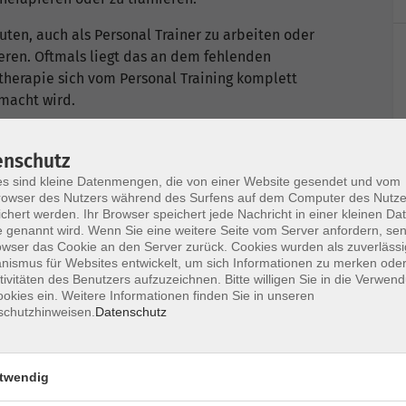
uten, auch als Personal Trainer zu arbeiten oder
rieren. Oftmals liegt das an dem fehlenden
otherapie sich vom Personal Training komplett
emacht wird.
ch ein Personal Training in ein bestehendes
enschutz
en Klienten zu machen? Wie baue ich mir ein
gegenüber der Physiotherapie steuerrechtlich
s sind kleine Datenmengen, die von einer Website gesendet und vom
owser des Nutzers während des Surfens auf dem Computer des Nutze
herapeuten nicht?
chert werden. Ihr Browser speichert jede Nachricht in einer kleinen Dat
 genannt wird. Wenn Sie eine weitere Seite vom Server anfordern, se
owser das Cookie an den Server zurück. Cookies wurden als zuverlässi
ismus für Websites entwickelt, um sich Informationen zu merken oder
tivitäten des Benutzers aufzuzeichnen. Bitte willigen Sie in die Verwen
okies ein. Weitere Informationen finden Sie in unseren
herapie und Personal Training
schutzhinweisen.
Datenschutz
eisen, Arbeitsorte
twendig