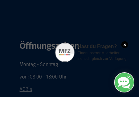
Öffnungszeiten
×
Hast du Fragen?
Einer unserer Mitarbeiter
steht dir gleich zur Verfügung.
Montag - Sonntag
von: 08:00 - 18:00 Uhr
AGB`s
Datenschutzerklärung
Impressum
Widerruf