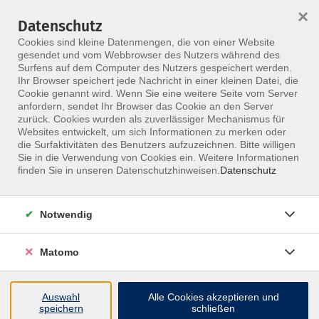
×
Datenschutz
Menü
Cookies sind kleine Datenmengen, die von einer Website
gesendet und vom Webbrowser des Nutzers während des
Surfens auf dem Computer des Nutzers gespeichert werden.
Ihr Browser speichert jede Nachricht in einer kleinen Datei, die
Skip to main content
Cookie genannt wird. Wenn Sie eine weitere Seite vom Server
anfordern, sendet Ihr Browser das Cookie an den Server
Der Kurs konnte nicht gefunden werden.
zurück. Cookies wurden als zuverlässiger Mechanismus für
Websites entwickelt, um sich Informationen zu merken oder
die Surfaktivitäten des Benutzers aufzuzeichnen. Bitte willigen
Sie in die Verwendung von Cookies ein. Weitere Informationen
finden Sie in unseren Datenschutzhinweisen.
Datenschutz
Notwendig
Inhalte
Matomo
↩
Auswahl
Alle Cookies akzeptieren und
ALLE KURSE
speichern
schließen