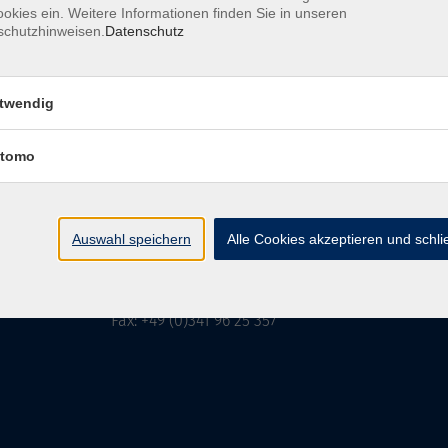
okies ein. Weitere Informationen finden Sie in unseren
schutzhinweisen.
Datenschutz
MFZ LEIPZIG
GMBH & CO KG
twendig
tomo
MFZ LEIPZIG GMBH & CO KG
Alter Amtshof 2-4
04109 Leipzig
Auswahl speichern
Alle Cookies akzeptieren und schl
info@mfz-leipzig.de
Tel: +49 (0)341 96 25 473
Fax: +49 (0)341 96 25 357