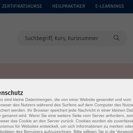
ZERTIFIKATSKURSE
HEILPRAKTIKER
E-LEARNINGS
enschutz
s sind kleine Datenmengen, die von einer Website gesendet und vom
owser des Nutzers während des Surfens auf dem Computer des Nutze
chert werden. Ihr Browser speichert jede Nachricht in einer kleinen Dat
 genannt wird. Wenn Sie eine weitere Seite vom Server anfordern, se
owser das Cookie an den Server zurück. Cookies wurden als zuverlässi
ismus für Websites entwickelt, um sich Informationen zu merken oder
tivitäten des Benutzers aufzuzeichnen. Bitte willigen Sie in die Verwen