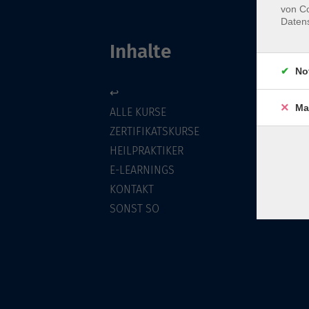
von Co
Daten
Inhalte
No
↩
Ma
ALLE KURSE
ZERTIFIKATSKURSE
HEILPRAKTIKER
E-LEARNINGS
KONTAKT
SONST SO