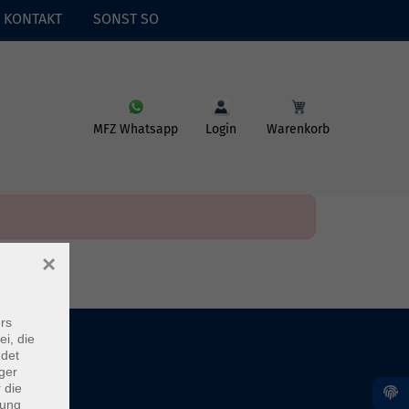
KONTAKT
SONST SO
MFZ Whatsapp
Login
Warenkorb
×
rs
ei, die
ndet
ger
 die
dung