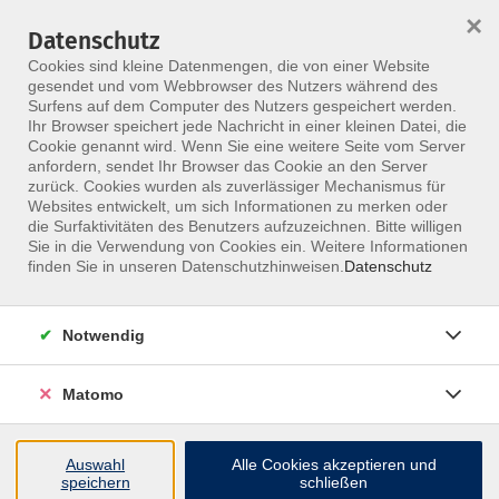
×
Datenschutz
Menü
Cookies sind kleine Datenmengen, die von einer Website
gesendet und vom Webbrowser des Nutzers während des
Surfens auf dem Computer des Nutzers gespeichert werden.
Ihr Browser speichert jede Nachricht in einer kleinen Datei, die
Skip to main content
Cookie genannt wird. Wenn Sie eine weitere Seite vom Server
anfordern, sendet Ihr Browser das Cookie an den Server
Der Kurs konnte nicht gefunden werden.
zurück. Cookies wurden als zuverlässiger Mechanismus für
Websites entwickelt, um sich Informationen zu merken oder
die Surfaktivitäten des Benutzers aufzuzeichnen. Bitte willigen
Sie in die Verwendung von Cookies ein. Weitere Informationen
finden Sie in unseren Datenschutzhinweisen.
Datenschutz
Notwendig
Inhalte
Matomo
↩
Auswahl
Alle Cookies akzeptieren und
ALLE KURSE
speichern
schließen