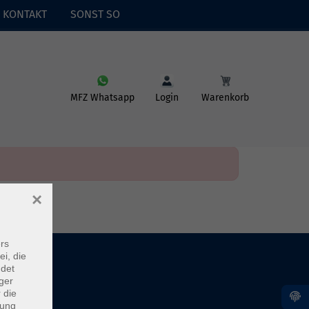
KONTAKT
SONST SO
MFZ Whatsapp
Login
Warenkorb
×
rs
ei, die
ndet
ger
 die
dung