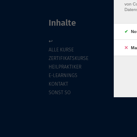
von Co
Daten
Inhalte
No
↩
Ma
ALLE KURSE
ZERTIFIKATSKURSE
HEILPRAKTIKER
E-LEARNINGS
KONTAKT
SONST SO