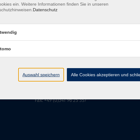
okies ein. Weitere Informationen finden Sie in unseren
schutzhinweisen.
Datenschutz
MFZ LEIPZIG
GMBH & CO KG
twendig
tomo
MFZ LEIPZIG GMBH & CO KG
Alter Amtshof 2-4
04109 Leipzig
Auswahl speichern
Alle Cookies akzeptieren und schl
info@mfz-leipzig.de
Tel: +49 (0)341 96 25 473
Fax: +49 (0)341 96 25 357