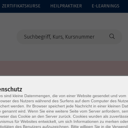
ZERTIFIKATSKURSE
HEILPRAKTIKER
E-LEARNINGS
enschutz
s sind kleine Datenmengen, die von einer Website gesendet und vom
owser des Nutzers während des Surfens auf dem Computer des Nutze
chert werden. Ihr Browser speichert jede Nachricht in einer kleinen Dat
 genannt wird. Wenn Sie eine weitere Seite vom Server anfordern, se
owser das Cookie an den Server zurück. Cookies wurden als zuverlässi
ismus für Websites entwickelt, um sich Informationen zu merken oder
tivitäten des Benutzers aufzuzeichnen. Bitte willigen Sie in die Verwen