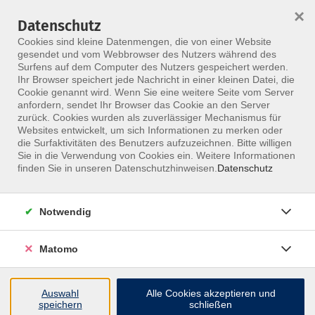
×
Datenschutz
Menü
Cookies sind kleine Datenmengen, die von einer Website
gesendet und vom Webbrowser des Nutzers während des
Surfens auf dem Computer des Nutzers gespeichert werden.
Ihr Browser speichert jede Nachricht in einer kleinen Datei, die
Skip to main content
Cookie genannt wird. Wenn Sie eine weitere Seite vom Server
anfordern, sendet Ihr Browser das Cookie an den Server
zurück. Cookies wurden als zuverlässiger Mechanismus für
Websites entwickelt, um sich Informationen zu merken oder
die Surfaktivitäten des Benutzers aufzuzeichnen. Bitte willigen
Sie in die Verwendung von Cookies ein. Weitere Informationen
finden Sie in unseren Datenschutzhinweisen.
Datenschutz
Notwendig
Chiropraktik
Aufbau- und Zertifizierungsmodul: Chiropraktik
Matomo
& Manuelle Gelenktherapie
Dieser Kurs über vier Tage richtet sich exklusiv an
Auswahl
Alle Cookies akzeptieren und
speichern
schließen
Teilnehmer, die unser Basismodul erfolgreich