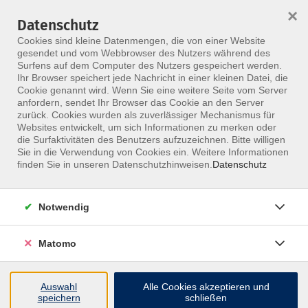
×
Datenschutz
Menü
Cookies sind kleine Datenmengen, die von einer Website
gesendet und vom Webbrowser des Nutzers während des
Surfens auf dem Computer des Nutzers gespeichert werden.
Ihr Browser speichert jede Nachricht in einer kleinen Datei, die
Skip to main content
Cookie genannt wird. Wenn Sie eine weitere Seite vom Server
anfordern, sendet Ihr Browser das Cookie an den Server
Der Kurs konnte nicht gefunden werden.
zurück. Cookies wurden als zuverlässiger Mechanismus für
Websites entwickelt, um sich Informationen zu merken oder
die Surfaktivitäten des Benutzers aufzuzeichnen. Bitte willigen
Sie in die Verwendung von Cookies ein. Weitere Informationen
finden Sie in unseren Datenschutzhinweisen.
Datenschutz
Notwendig
Inhalte
Matomo
↩
Auswahl
Alle Cookies akzeptieren und
ALLE KURSE
speichern
schließen