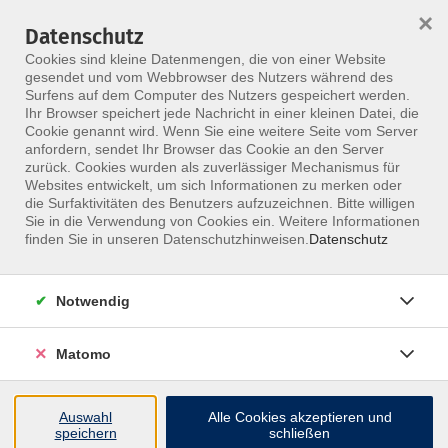
×
Datenschutz
Menü
Cookies sind kleine Datenmengen, die von einer Website
gesendet und vom Webbrowser des Nutzers während des
Surfens auf dem Computer des Nutzers gespeichert werden.
Ihr Browser speichert jede Nachricht in einer kleinen Datei, die
Skip to main content
Cookie genannt wird. Wenn Sie eine weitere Seite vom Server
anfordern, sendet Ihr Browser das Cookie an den Server
Der Kurs konnte nicht gefunden werden.
zurück. Cookies wurden als zuverlässiger Mechanismus für
Websites entwickelt, um sich Informationen zu merken oder
die Surfaktivitäten des Benutzers aufzuzeichnen. Bitte willigen
Sie in die Verwendung von Cookies ein. Weitere Informationen
finden Sie in unseren Datenschutzhinweisen.
Datenschutz
Notwendig
Inhalte
Matomo
↩
Auswahl
Alle Cookies akzeptieren und
ALLE KURSE
speichern
schließen