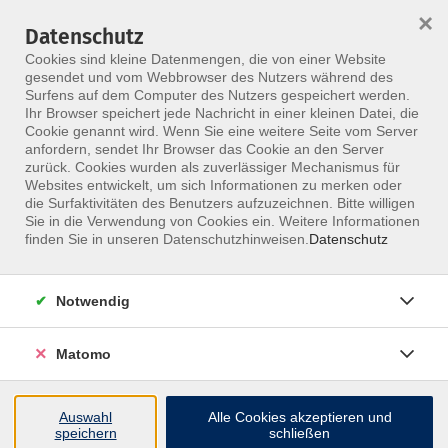
×
Datenschutz
Menü
Cookies sind kleine Datenmengen, die von einer Website
gesendet und vom Webbrowser des Nutzers während des
Surfens auf dem Computer des Nutzers gespeichert werden.
Ihr Browser speichert jede Nachricht in einer kleinen Datei, die
Skip to main content
Cookie genannt wird. Wenn Sie eine weitere Seite vom Server
anfordern, sendet Ihr Browser das Cookie an den Server
Der Kurs konnte nicht gefunden werden.
zurück. Cookies wurden als zuverlässiger Mechanismus für
Websites entwickelt, um sich Informationen zu merken oder
die Surfaktivitäten des Benutzers aufzuzeichnen. Bitte willigen
Sie in die Verwendung von Cookies ein. Weitere Informationen
finden Sie in unseren Datenschutzhinweisen.
Datenschutz
Notwendig
Inhalte
Matomo
↩
Auswahl
Alle Cookies akzeptieren und
ALLE KURSE
speichern
schließen