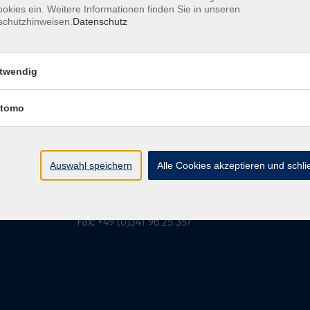
okies ein. Weitere Informationen finden Sie in unseren
schutzhinweisen.
Datenschutz
MFZ LEIPZIG
GMBH & CO KG
twendig
tomo
MFZ LEIPZIG GMBH & CO KG
Alter Amtshof 2-4
04109 Leipzig
Auswahl speichern
Alle Cookies akzeptieren und schl
info@mfz-leipzig.de
Tel: +49 (0)341 96 25 473
Fax: +49 (0)341 96 25 357