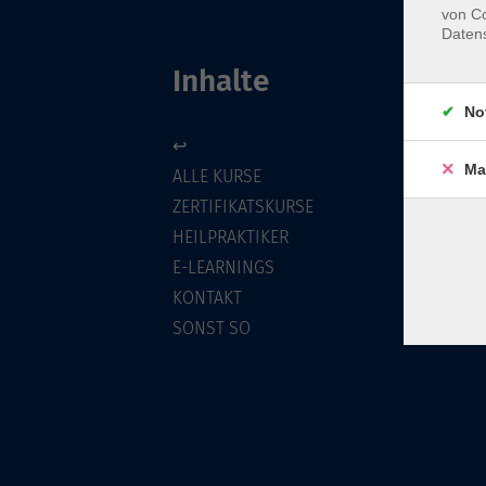
von Co
Daten
Inhalte
No
↩
Ma
ALLE KURSE
ZERTIFIKATSKURSE
HEILPRAKTIKER
E-LEARNINGS
KONTAKT
SONST SO