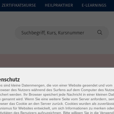
ZERTIFIKATSKURSE
HEILPRAKTIKER
E-LEARNINGS
enschutz
s sind kleine Datenmengen, die von einer Website gesendet und vom
owser des Nutzers während des Surfens auf dem Computer des Nutze
chert werden. Ihr Browser speichert jede Nachricht in einer kleinen Dat
 genannt wird. Wenn Sie eine weitere Seite vom Server anfordern, se
owser das Cookie an den Server zurück. Cookies wurden als zuverlässi
ismus für Websites entwickelt, um sich Informationen zu merken oder
tivitäten des Benutzers aufzuzeichnen. Bitte willigen Sie in die Verwen