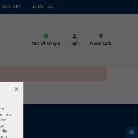
KONTAKT
SONST SO
MFZ Whatsapp
Login
Warenkorb
×
rs
ei, die
ndet
ger
 die
dung