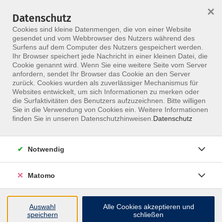
×
Datenschutz
Menü
Cookies sind kleine Datenmengen, die von einer Website
gesendet und vom Webbrowser des Nutzers während des
Surfens auf dem Computer des Nutzers gespeichert werden.
Ihr Browser speichert jede Nachricht in einer kleinen Datei, die
Skip to main content
Cookie genannt wird. Wenn Sie eine weitere Seite vom Server
anfordern, sendet Ihr Browser das Cookie an den Server
Der Kurs konnte nicht gefunden werden.
zurück. Cookies wurden als zuverlässiger Mechanismus für
Websites entwickelt, um sich Informationen zu merken oder
die Surfaktivitäten des Benutzers aufzuzeichnen. Bitte willigen
Sie in die Verwendung von Cookies ein. Weitere Informationen
finden Sie in unseren Datenschutzhinweisen.
Datenschutz
Notwendig
Inhalte
Matomo
↩
Auswahl
Alle Cookies akzeptieren und
ALLE KURSE
speichern
schließen