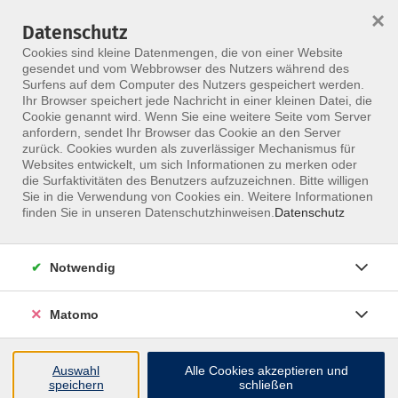
×
Datenschutz
Menü
Cookies sind kleine Datenmengen, die von einer Website
gesendet und vom Webbrowser des Nutzers während des
Surfens auf dem Computer des Nutzers gespeichert werden.
Ihr Browser speichert jede Nachricht in einer kleinen Datei, die
Skip to main content
Cookie genannt wird. Wenn Sie eine weitere Seite vom Server
anfordern, sendet Ihr Browser das Cookie an den Server
Der Kurs konnte nicht gefunden werden.
zurück. Cookies wurden als zuverlässiger Mechanismus für
Websites entwickelt, um sich Informationen zu merken oder
die Surfaktivitäten des Benutzers aufzuzeichnen. Bitte willigen
Sie in die Verwendung von Cookies ein. Weitere Informationen
finden Sie in unseren Datenschutzhinweisen.
Datenschutz
Notwendig
Inhalte
Matomo
↩
Auswahl
Alle Cookies akzeptieren und
ALLE KURSE
speichern
schließen