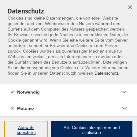
×
Datenschutz
Menü
Cookies sind kleine Datenmengen, die von einer Website
gesendet und vom Webbrowser des Nutzers während des
Surfens auf dem Computer des Nutzers gespeichert werden.
Ihr Browser speichert jede Nachricht in einer kleinen Datei, die
Skip to main content
Cookie genannt wird. Wenn Sie eine weitere Seite vom Server
anfordern, sendet Ihr Browser das Cookie an den Server
Der Kurs konnte nicht gefunden werden.
zurück. Cookies wurden als zuverlässiger Mechanismus für
Websites entwickelt, um sich Informationen zu merken oder
die Surfaktivitäten des Benutzers aufzuzeichnen. Bitte willigen
Sie in die Verwendung von Cookies ein. Weitere Informationen
finden Sie in unseren Datenschutzhinweisen.
Datenschutz
Notwendig
Inhalte
Matomo
↩
Auswahl
Alle Cookies akzeptieren und
ALLE KURSE
speichern
schließen