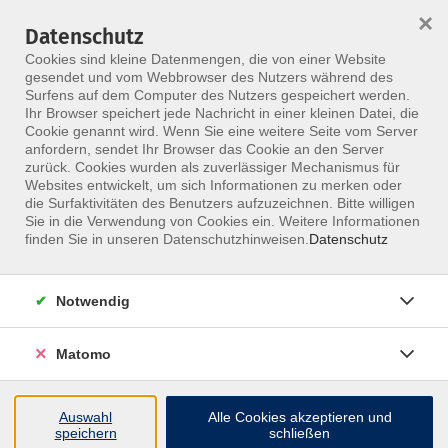
×
Datenschutz
Menü
Cookies sind kleine Datenmengen, die von einer Website
gesendet und vom Webbrowser des Nutzers während des
Surfens auf dem Computer des Nutzers gespeichert werden.
Ihr Browser speichert jede Nachricht in einer kleinen Datei, die
Skip to main content
Cookie genannt wird. Wenn Sie eine weitere Seite vom Server
anfordern, sendet Ihr Browser das Cookie an den Server
Der Kurs konnte nicht gefunden werden.
zurück. Cookies wurden als zuverlässiger Mechanismus für
Websites entwickelt, um sich Informationen zu merken oder
die Surfaktivitäten des Benutzers aufzuzeichnen. Bitte willigen
Sie in die Verwendung von Cookies ein. Weitere Informationen
finden Sie in unseren Datenschutzhinweisen.
Datenschutz
Notwendig
Inhalte
Matomo
↩
Auswahl
Alle Cookies akzeptieren und
ALLE KURSE
speichern
schließen