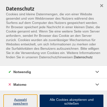
×
Datenschutz
Menü
Cookies sind kleine Datenmengen, die von einer Website
gesendet und vom Webbrowser des Nutzers während des
Surfens auf dem Computer des Nutzers gespeichert werden.
Ihr Browser speichert jede Nachricht in einer kleinen Datei, die
Skip to main content
Cookie genannt wird. Wenn Sie eine weitere Seite vom Server
anfordern, sendet Ihr Browser das Cookie an den Server
Der Kurs konnte nicht gefunden werden.
zurück. Cookies wurden als zuverlässiger Mechanismus für
Websites entwickelt, um sich Informationen zu merken oder
die Surfaktivitäten des Benutzers aufzuzeichnen. Bitte willigen
Sie in die Verwendung von Cookies ein. Weitere Informationen
finden Sie in unseren Datenschutzhinweisen.
Datenschutz
Notwendig
Inhalte
Matomo
↩
Auswahl
Alle Cookies akzeptieren und
ALLE KURSE
speichern
schließen