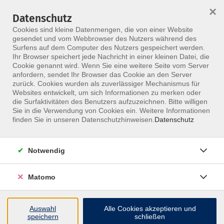
×
Datenschutz
Menü
Cookies sind kleine Datenmengen, die von einer Website
gesendet und vom Webbrowser des Nutzers während des
Surfens auf dem Computer des Nutzers gespeichert werden.
Ihr Browser speichert jede Nachricht in einer kleinen Datei, die
Skip to main content
Cookie genannt wird. Wenn Sie eine weitere Seite vom Server
anfordern, sendet Ihr Browser das Cookie an den Server
Der Kurs konnte nicht gefunden werden.
zurück. Cookies wurden als zuverlässiger Mechanismus für
Websites entwickelt, um sich Informationen zu merken oder
die Surfaktivitäten des Benutzers aufzuzeichnen. Bitte willigen
Sie in die Verwendung von Cookies ein. Weitere Informationen
finden Sie in unseren Datenschutzhinweisen.
Datenschutz
Notwendig
Inhalte
Matomo
↩
Auswahl
Alle Cookies akzeptieren und
ALLE KURSE
speichern
schließen