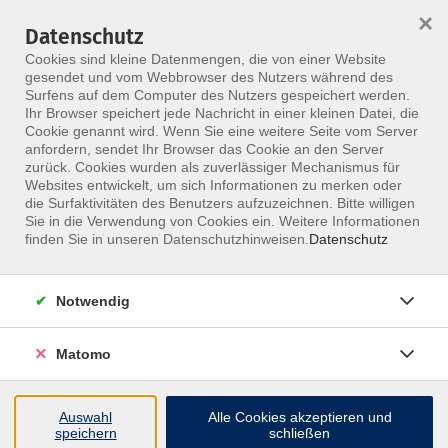
×
Datenschutz
Menü
Cookies sind kleine Datenmengen, die von einer Website
gesendet und vom Webbrowser des Nutzers während des
Surfens auf dem Computer des Nutzers gespeichert werden.
Ihr Browser speichert jede Nachricht in einer kleinen Datei, die
Skip to main content
Cookie genannt wird. Wenn Sie eine weitere Seite vom Server
Schwegmann, Lothar
anfordern, sendet Ihr Browser das Cookie an den Server
zurück. Cookies wurden als zuverlässiger Mechanismus für
Websites entwickelt, um sich Informationen zu merken oder
die Surfaktivitäten des Benutzers aufzuzeichnen. Bitte willigen
Sie in die Verwendung von Cookies ein. Weitere Informationen
Osteopathische Behandlung von Kindern
finden Sie in unseren Datenschutzhinweisen.
Datenschutz
Aufbaukurs
Fr. 04.09.2026 10:00
HYBRIDKURS
Notwendig
Lothar Schwegmann
Matomo
Auswahl
Alle Cookies akzeptieren und
Osteopathische Behandlung von Kindern
speichern
schließen
Grundkurs