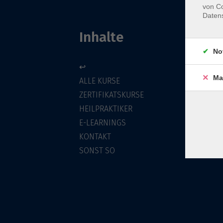
von Co
Daten
Inhalte
No
↩
Ma
ALLE KURSE
ZERTIFIKATSKURSE
HEILPRAKTIKER
E-LEARNINGS
KONTAKT
SONST SO