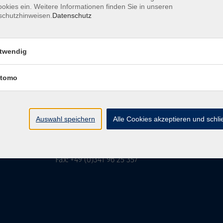
okies ein. Weitere Informationen finden Sie in unseren
schutzhinweisen.
Datenschutz
MFZ LEIPZIG
GMBH & CO KG
twendig
tomo
MFZ LEIPZIG GMBH & CO KG
Alter Amtshof 2-4
04109 Leipzig
Auswahl speichern
Alle Cookies akzeptieren und schl
info@mfz-leipzig.de
Tel: +49 (0)341 96 25 473
Fax: +49 (0)341 96 25 357