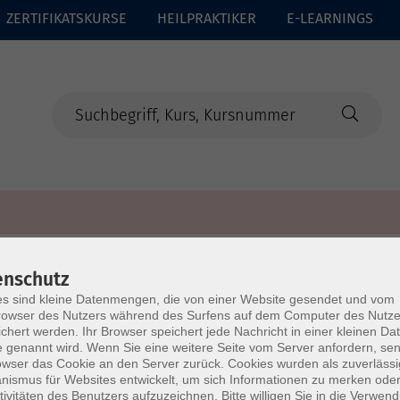
ZERTIFIKATSKURSE
HEILPRAKTIKER
E-LEARNINGS
enschutz
s sind kleine Datenmengen, die von einer Website gesendet und vom
owser des Nutzers während des Surfens auf dem Computer des Nutze
chert werden. Ihr Browser speichert jede Nachricht in einer kleinen Dat
 genannt wird. Wenn Sie eine weitere Seite vom Server anfordern, se
owser das Cookie an den Server zurück. Cookies wurden als zuverlässi
ismus für Websites entwickelt, um sich Informationen zu merken oder
tivitäten des Benutzers aufzuzeichnen. Bitte willigen Sie in die Verwen