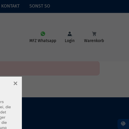
KONTAKT
SONST SO
MFZ Whatsapp
Login
Warenkorb
×
rs
ei, die
ndet
ger
 die
dung