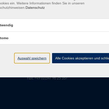
okies ein. Weitere Informationen finden Sie in unseren
schutzhinweisen.
Datenschutz
MFZ LEIPZIG
GMBH & CO KG
twendig
tomo
MFZ LEIPZIG GMBH & CO KG
Alter Amtshof 2-4
04109 Leipzig
Auswahl speichern
Alle Cookies akzeptieren und schl
info@mfz-leipzig.de
Tel: +49 (0)341 96 25 473
Fax: +49 (0)341 96 25 357