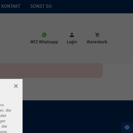
KONTAKT
SONST SO
MFZ Whatsapp
Login
Warenkorb
×
rs
ei, die
ndet
ger
 die
dung