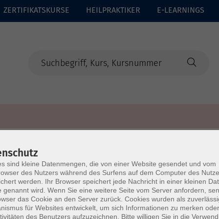
ZERTIFIKATSKURSE
HEILPRAKTIKER
E-LEARNINGS
enschutz
s sind kleine Datenmengen, die von einer Website gesendet und vom
owser des Nutzers während des Surfens auf dem Computer des Nutze
chert werden. Ihr Browser speichert jede Nachricht in einer kleinen Dat
 genannt wird. Wenn Sie eine weitere Seite vom Server anfordern, se
owser das Cookie an den Server zurück. Cookies wurden als zuverlässi
ismus für Websites entwickelt, um sich Informationen zu merken oder
tivitäten des Benutzers aufzuzeichnen. Bitte willigen Sie in die Verwen