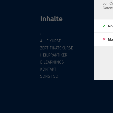
von Co
Daten
Inhalte
No
↩
Ma
ALLE KURSE
ZERTIFIKATSKURSE
HEILPRAKTIKER
E-LEARNINGS
KONTAKT
SONST SO