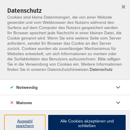
×
Datenschutz
Menü
Cookies sind kleine Datenmengen, die von einer Website
gesendet und vom Webbrowser des Nutzers während des
Surfens auf dem Computer des Nutzers gespeichert werden.
Ihr Browser speichert jede Nachricht in einer kleinen Datei, die
Skip to main content
Cookie genannt wird. Wenn Sie eine weitere Seite vom Server
anfordern, sendet Ihr Browser das Cookie an den Server
Der Kurs konnte nicht gefunden werden.
zurück. Cookies wurden als zuverlässiger Mechanismus für
Websites entwickelt, um sich Informationen zu merken oder
die Surfaktivitäten des Benutzers aufzuzeichnen. Bitte willigen
Sie in die Verwendung von Cookies ein. Weitere Informationen
finden Sie in unseren Datenschutzhinweisen.
Datenschutz
Notwendig
Inhalte
Matomo
↩
Auswahl
Alle Cookies akzeptieren und
ALLE KURSE
speichern
schließen