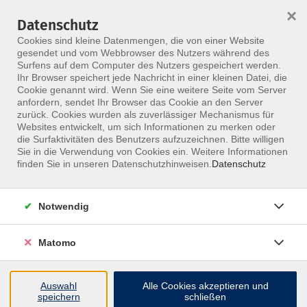
×
Datenschutz
Menü
Cookies sind kleine Datenmengen, die von einer Website
gesendet und vom Webbrowser des Nutzers während des
Surfens auf dem Computer des Nutzers gespeichert werden.
Ihr Browser speichert jede Nachricht in einer kleinen Datei, die
Skip to main content
Cookie genannt wird. Wenn Sie eine weitere Seite vom Server
anfordern, sendet Ihr Browser das Cookie an den Server
Der Kurs konnte nicht gefunden werden.
zurück. Cookies wurden als zuverlässiger Mechanismus für
Websites entwickelt, um sich Informationen zu merken oder
die Surfaktivitäten des Benutzers aufzuzeichnen. Bitte willigen
Sie in die Verwendung von Cookies ein. Weitere Informationen
finden Sie in unseren Datenschutzhinweisen.
Datenschutz
Notwendig
Inhalte
Matomo
↩
Auswahl
Alle Cookies akzeptieren und
ALLE KURSE
speichern
schließen