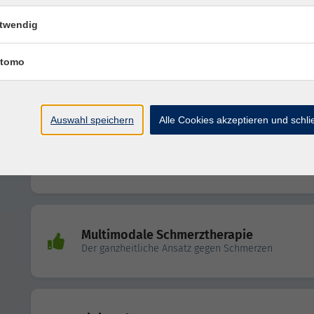
twendig
Schmerztherapie - Fachtherapeut
Multimodale Schmerztherapie und
tomo
Traumabewältigung
Modul 2 Chronifizierungsprozesse
Auswahl speichern
Alle Cookies akzeptieren und schl
Myofascial Release
Integrationskurs Wirbelsäule
Multimodale Schmerztherapie
Der ganzheitliche Ansatz gegen Schmerzen