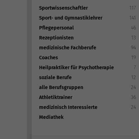
Sportwissenschaftler
117
Sport- und Gymnastiklehrer
141
Pflegepersonal
46
Rezeptionisten
13
medizinische Fachberufe
94
Coaches
19
Heilpraktiker für Psychotherapie
7
soziale Berufe
12
alle Berufsgruppen
24
Athletiktrainer
36
medizinisch Interessierte
24
Mediathek