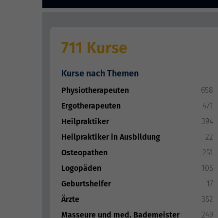
711 Kurse
Kurse nach Themen
Physiotherapeuten
658
Ergotherapeuten
471
Heilpraktiker
394
Heilpraktiker in Ausbildung
22
Osteopathen
251
Logopäden
105
Geburtshelfer
17
Ärzte
352
Masseure und med. Bademeister
249