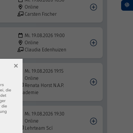
Online
Carsten Fischer
Mi. 19.08.2026 19:00
Online
Claudia Edenhuizen
×
Mi. 19.08.2026 19:15
Online
rs
Renata Horst N.A.P.
ei, die
Akademie
ndet
ger
 die
dung
Mi. 19.08.2026 19:30
Online
Lehrteam Scí