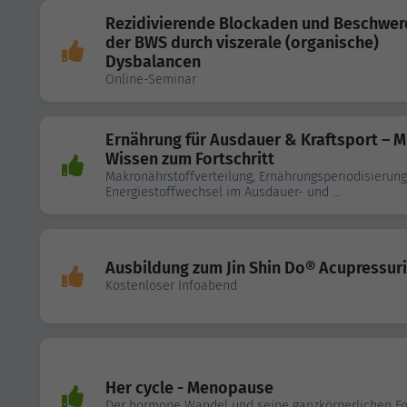
Rezidivierende Blockaden und Beschwe
der BWS durch viszerale (organische)
Dysbalancen
Online-Seminar
Ernährung für Ausdauer & Kraftsport – M
Wissen zum Fortschritt
Makronährstoffverteilung, Ernährungsperiodisierun
Energiestoffwechsel im Ausdauer- und ...
Ausbildung zum Jin Shin Do® Acupressuri
Kostenloser Infoabend
Her cycle - Menopause
Der hormone Wandel und seine ganzkörperlichen F