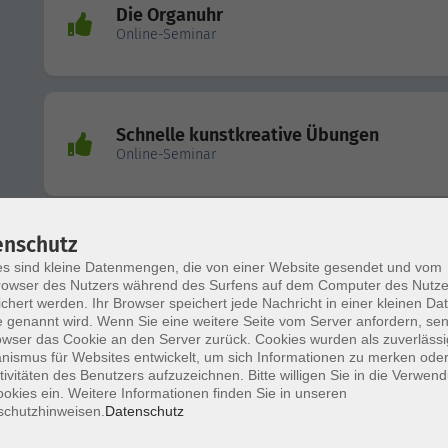
Die Organuhr
Online-Seminar
Schnelle kunstkreative Übungen
Online-Seminar
enschutz
Polyneuropathie nach N.A.P.
s sind kleine Datenmengen, die von einer Website gesendet und vom
owser des Nutzers während des Surfens auf dem Computer des Nutze
Online-Seminar
chert werden. Ihr Browser speichert jede Nachricht in einer kleinen Dat
 genannt wird. Wenn Sie eine weitere Seite vom Server anfordern, se
owser das Cookie an den Server zurück. Cookies wurden als zuverlässi
ismus für Websites entwickelt, um sich Informationen zu merken oder
tivitäten des Benutzers aufzuzeichnen. Bitte willigen Sie in die Verwen
okies ein. Weitere Informationen finden Sie in unseren
Refresher Anatomie - Rumpf
schutzhinweisen.
Datenschutz
Online-Seminar