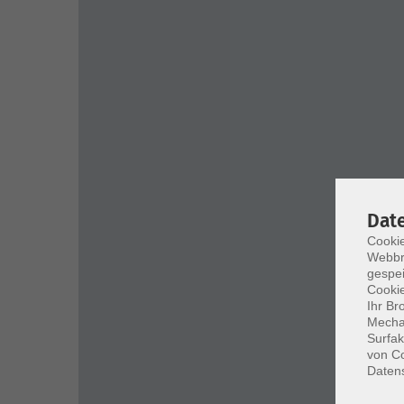
Dat
Cookie
Webbr
gespei
Cookie
Ihr Br
Mechan
Surfak
von Co
Daten