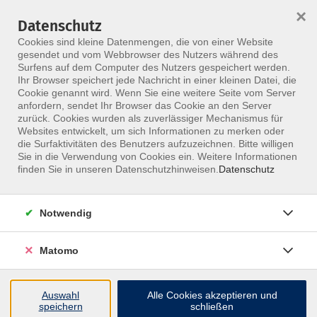
×
Datenschutz
Menü
Cookies sind kleine Datenmengen, die von einer Website
gesendet und vom Webbrowser des Nutzers während des
Surfens auf dem Computer des Nutzers gespeichert werden.
Ihr Browser speichert jede Nachricht in einer kleinen Datei, die
Skip to main content
Cookie genannt wird. Wenn Sie eine weitere Seite vom Server
anfordern, sendet Ihr Browser das Cookie an den Server
zurück. Cookies wurden als zuverlässiger Mechanismus für
Websites entwickelt, um sich Informationen zu merken oder
Lehrteam INOMT
die Surfaktivitäten des Benutzers aufzuzeichnen. Bitte willigen
Sie in die Verwendung von Cookies ein. Weitere Informationen
finden Sie in unseren Datenschutzhinweisen.
Datenschutz
Notwendig
79 Kurse
Matomo
zurück zu Referenten
Auswahl
Alle Cookies akzeptieren und
speichern
schließen