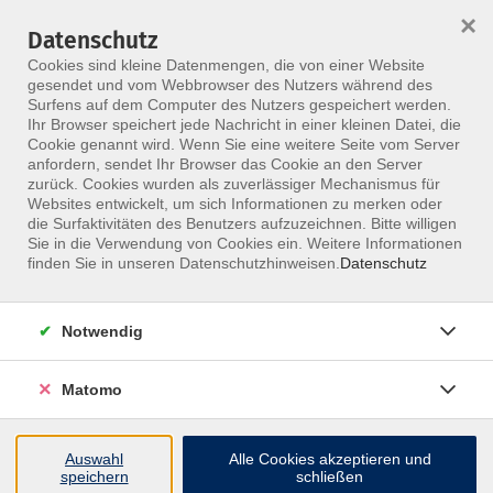
×
Datenschutz
Menü
Cookies sind kleine Datenmengen, die von einer Website
gesendet und vom Webbrowser des Nutzers während des
Surfens auf dem Computer des Nutzers gespeichert werden.
Ihr Browser speichert jede Nachricht in einer kleinen Datei, die
Skip to main content
Cookie genannt wird. Wenn Sie eine weitere Seite vom Server
anfordern, sendet Ihr Browser das Cookie an den Server
zurück. Cookies wurden als zuverlässiger Mechanismus für
Websites entwickelt, um sich Informationen zu merken oder
Veeck Christopher
die Surfaktivitäten des Benutzers aufzuzeichnen. Bitte willigen
Sie in die Verwendung von Cookies ein. Weitere Informationen
finden Sie in unseren Datenschutzhinweisen.
Datenschutz
Notwendig
10 Kurse
Matomo
zurück zu Referenten
Auswahl
Alle Cookies akzeptieren und
speichern
schließen