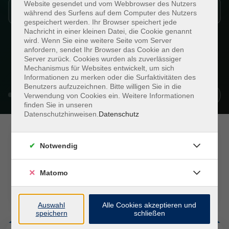
Website gesendet und vom Webbrowser des Nutzers
Vorteile ansehen
während des Surfens auf dem Computer des Nutzers
gespeichert werden. Ihr Browser speichert jede
Nachricht in einer kleinen Datei, die Cookie genannt
wird. Wenn Sie eine weitere Seite vom Server
anfordern, sendet Ihr Browser das Cookie an den
Server zurück. Cookies wurden als zuverlässiger
Mechanismus für Websites entwickelt, um sich
Informationen zu merken oder die Surfaktivitäten des
Benutzers aufzuzeichnen. Bitte willigen Sie in die
Verwendung von Cookies ein. Weitere Informationen
finden Sie in unseren
Datenschutzhinweisen.
Datenschutz
📘
Notwendig
Service
Fobi der Woche
Fortbildungsheft
Medizinische Thai-
Matomo
kostenlos bestellen
Massage
(2026)
Auswahl
Alle Cookies akzeptieren und
speichern
schließen