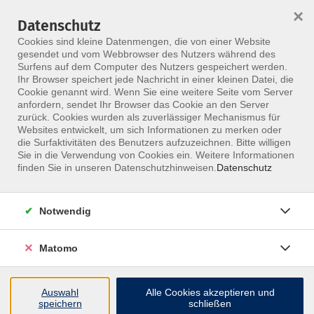
×
Datenschutz
Menü
Cookies sind kleine Datenmengen, die von einer Website
gesendet und vom Webbrowser des Nutzers während des
Surfens auf dem Computer des Nutzers gespeichert werden.
Ihr Browser speichert jede Nachricht in einer kleinen Datei, die
Skip to main content
Cookie genannt wird. Wenn Sie eine weitere Seite vom Server
anfordern, sendet Ihr Browser das Cookie an den Server
zurück. Cookies wurden als zuverlässiger Mechanismus für
Websites entwickelt, um sich Informationen zu merken oder
die Surfaktivitäten des Benutzers aufzuzeichnen. Bitte willigen
Sie in die Verwendung von Cookies ein. Weitere Informationen
finden Sie in unseren Datenschutzhinweisen.
Datenschutz
Ergebnisse filtern
Notwendig
Beckenboden und Yoga
Stabilität und Regulation
Matomo
Di. 11.08.2026 18:00
Online
Yoga-Akademie Lehrteam JO(Y)IN
Auswahl
Alle Cookies akzeptieren und
speichern
schließen